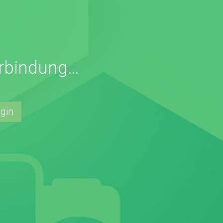
erbindung…
gin